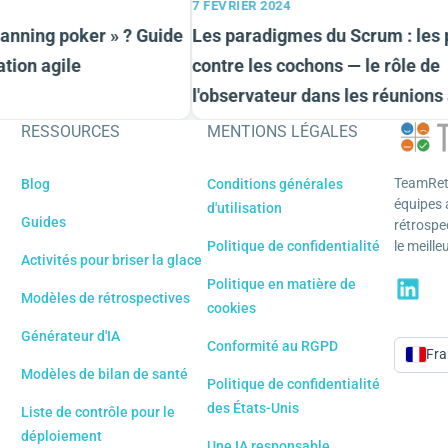
7 FÉVRIER 2024
anning poker » ? Guide
Les paradigmes du Scrum : les p
tion agile
contre les cochons — le rôle de
l'observateur dans les réunions a
RESSOURCES
MENTIONS LÉGALES
TeamRetr
Blog
Conditions générales
équipes a
d'utilisation
Guides
rétrospe
Politique de confidentialité
le meille
Activités pour briser la glace
Politique en matière de
Modèles de rétrospectives
cookies
Générateur d'IA
Conformité au RGPD
Fra
Langu
Modèles de bilan de santé
Politique de confidentialité
des États-Unis
Liste de contrôle pour le
déploiement
Une IA responsable