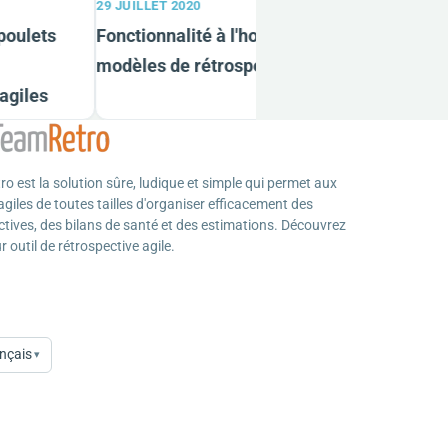
29 JUILLET 2020
1
oulets
Fonctionnalité à l'honneur : définissez vos
L
modèles de rétrospective
s
giles
o est la solution sûre, ludique et simple qui permet aux
giles de toutes tailles d'organiser efficacement des
ctives, des bilans de santé et des estimations. Découvrez
ur outil de rétrospective agile.
nçais
▾
age