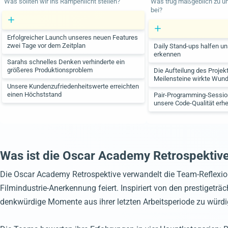
Was sollten wir ins Rampenlicht stellen?
Was trug maßgeblich zu u
bei?
Erfolgreicher Launch unseres neuen Features
zwei Tage vor dem Zeitplan
Daily Stand-ups halfen un
erkennen
Sarahs schnelles Denken verhinderte ein
größeres Produktionsproblem
Die Aufteilung des Projekt
Meilensteine wirkte Wund
Unsere Kundenzufriedenheitswerte erreichten
einen Höchststand
Pair-Programming-Sessio
unsere Code-Qualität erhe
Was ist die Oscar Academy Retrospektiv
Die Oscar Academy Retrospektive verwandelt die Team-Reflexion
Filmindustrie-Anerkennung feiert. Inspiriert von den prestige
denkwürdige Momente aus ihrer letzten Arbeitsperiode zu würdi