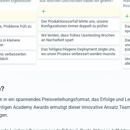
nseren Ergebnissen
Aus welchen Geschichten haben wir gelernt?
Wel
Res
Der Produktionsvorfall lehrte uns, unsere
Konfigurationen immer doppelt zu prüfen
s, Probleme früh zu
Da
spa
Wir lernten, dass frühes Usertesting Wochen
an Nacharbeit spart
s in kleinere
Di
er
uns
Das fehlgeschlagene Deployment zeigte uns,
En
wo unser Prozess verbessert werden musste
ns verbesserten
blich
Un
all
e?
 in ein spannendes Preisverleihungsformat, das Erfolge und Le
trächtigen Academy Awards ermutigt dieser innovative Ansatz Te
gen.