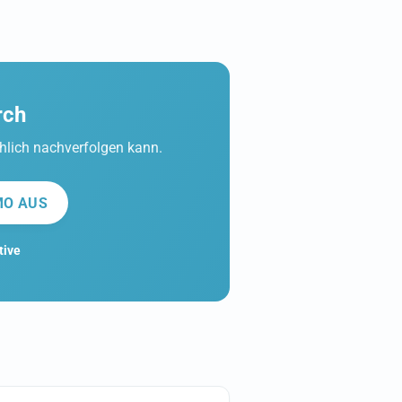
rch
hlich nachverfolgen kann.
MO AUS
tive